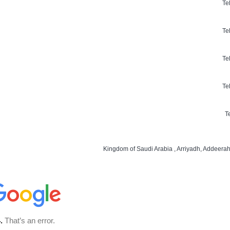
Te
Te
Te
Te
T
Kingdom of Saudi Arabia , Arriyadh, Addeerah