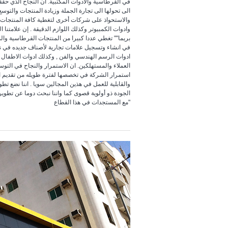
في القرطاسية والادوات المكتبية. ان النجاح الذي حقق
الى تحولها الى تجارة الجملة وزيادة المنتجات والتوسع
والاستحواذ على شركات أخرى لتغطية كافة المنتجات
وادوات الكمبيوتر وكذلك اللوازم الدقيقة . إن علامتنا ا
""بريما"" تغطي عددا كبيرا من المنتجات القرطاسية وا
في انشاء وتسجيل علامات تجارية لأصناف جديده في 
ادوات الرسم الهندسي والفن , وكذلك ادوات الاطفال وذ
العملاء والمستهلكين. ان الاستمرار والنجاح في التوس
استمرار الشركة في تخصصها لفترة طويله من تقديم ال
والقابلية للعمل في هذين المجالين سويا . اننا نضع تطو
الجودة ذو أولوية قصوى كما واننا نبحث دوما عن تطوير
مع المستجدات في هذا القطاع"